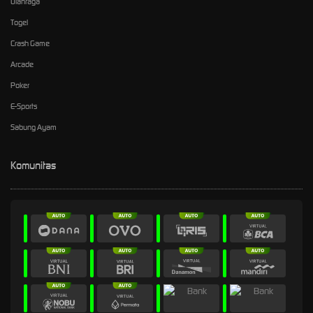
Olahraga
Togel
Crash Game
Arcade
Poker
E-Sports
Sabung Ayam
Komunitas