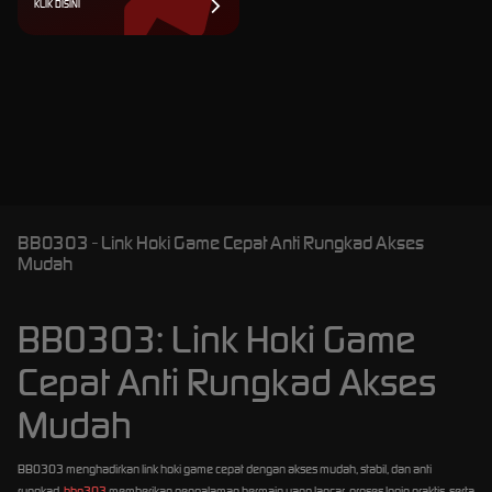
KLIK DISINI
BBO303 - Link Hoki Game Cepat Anti Rungkad Akses
Mudah
BBO303: Link Hoki Game
Cepat Anti Rungkad Akses
Mudah
BBO303 menghadirkan link hoki game cepat dengan akses mudah, stabil, dan anti
rungkad.
bbo303
memberikan pengalaman bermain yang lancar, proses login praktis, serta