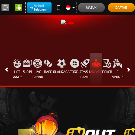
Main di
MASUK
DAFTAR
Telegram
HOT
SLOTS
LIVE
RACE
OLAHRAGA
TOGEL
CRASH
ARCADE
POKER
E-
SABUN
GAMES
CASINO
GAME
SPORTS
AYAM