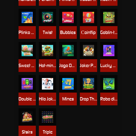
Plinko 1000
Twist
Bubbles
Сoinflip
Goblin-tower
Sweet Keno
Hot-mines
Jogo Do Bicho
Joker Poker
Lucky mines
Double Online
Hilo Joker
Mines
Drop The Billionaire
Robo dice
Stairs
Triple