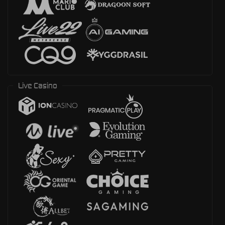
Live Casino