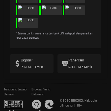
* Selama bank maintenance dan bank offline deposit dan penarikan
tidak dapat diproses
Deposit
Penarikan
Rata-rata 3 Menit
Rata-rata 5 Menit
Tanggung Jawab
Browser Yang
Bermain
Didukung
©2026 BBO303. Hak cipta
dilindungi | 18+