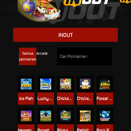
INOUT
Semua
Arcade
permainan
Ice Fish
Lucky Ducky
Chicken Road 2.0
Chicken Road
Forest Arrow
Hamster Run
Penalty Unlimited
Plinko Aztec
Rabbit Road
Rock Paper Scissors