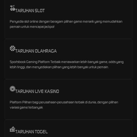
TARUHAN SLOT
Penyedia slot online dengan beragam pilihan game menarik yang memudahkan
pemain untuk mencapai jackpot
TARUHAN OLAHRAGA
Sportsbook Gaming Platform Terbaik menawarkan lebih banyak game, odds yang
lebih tinggi, dan menyediakan pilihan yang lebih banyak untuk pemain.
TARUHAN LIVE KASINO
Platform Pilihan bagi perusahaan-perusahaan terbaik di dunia, dengan pilihan
variasi game terbanyak
TARUHAN TOGEL