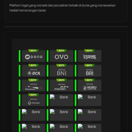
Platform togel yang menarik dari perusahan terbaik di dunia yang menawarkan
hadiah kemenangan besar