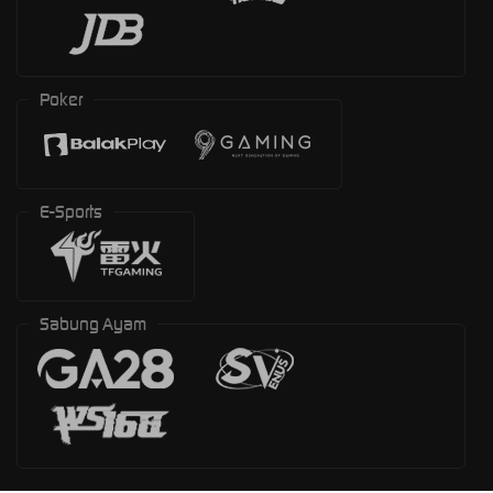
Poker
E-Sports
Sabung Ayam