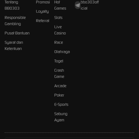
Tentang
Promosi
Hot
bbo303off
BBO303
Games
icial
Loyalty
Responsible
Slots
Referral
Gambling
Live
Pusat Bantuan
Casino
Syarat dan
Race
Ketentuan
Olahraga
Togel
Crash
Game
Arcade
Poker
E-Sports
Sabung
Ayam