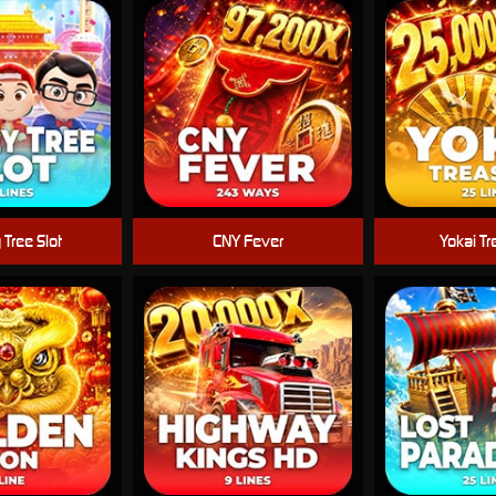
Tree Slot
CNY Fever
Yokai Tr