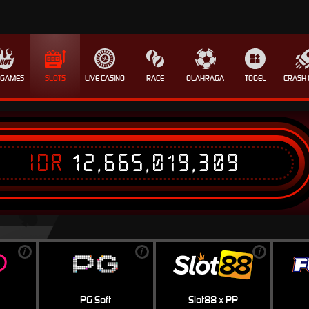
 GAMES
SLOTS
LIVE CASINO
RACE
OLAHRAGA
TOGEL
CRASH
IDR
12,665,019,309
i
i
i
a
PG Soft
Slot88 x PP