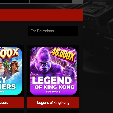
IDR
1,711,500.00
Gates of Olympus Super Scatter
din****1
IDR
1,568,640.00
Gates of Olympus 1000
bin****5
IDR
1,551,550.00
Gates of Gatot Kaca 1000
anolac****9
IDR
1,502,430.00
Gates of Olympus Super Scatter
su****3
IDR
1,468,400.00
Starlight Princess™ 1000
v****9
IDR
1,459,490.00
Gates of Olympus Super Scatter
asers
Legend of King Kong
anolac****9
IDR
1,421,400.00