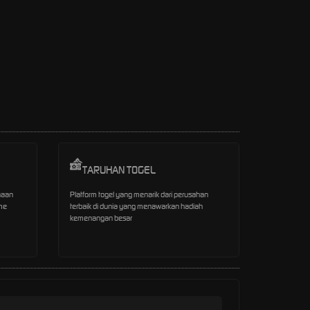
TARUHAN TOGEL
haan
Platform togel yang menarik dari perusahan
ame
terbaik di dunia yang menawarkan hadiah
kemenangan besar