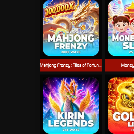
Mahjong Frenzy : Tiles of Fortunes
Money 