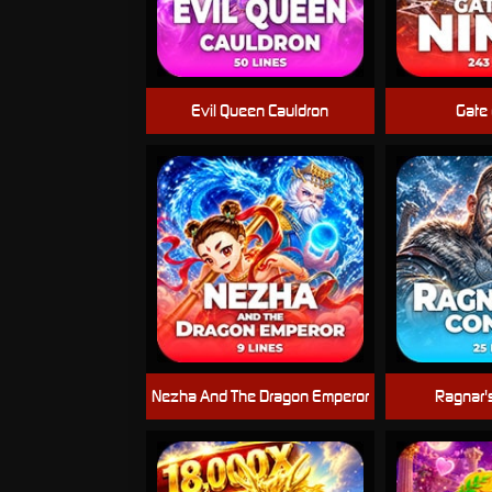
Evil Queen Cauldron
Gate 
Nezha And The Dragon Emperor
Ragnar'